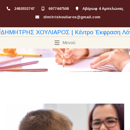
2492032747
6977447508
Αβέρωφ 4 Αμπελώνας
dimitrishouliaros@gmail.com
Μενού